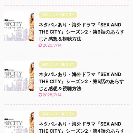
SEX AND THE CITY
ネタバレあり・海外ドラマ『SEX AND
THE CITY』シーズン2・第6話のあらす
じと感想＆視聴方法
2025/7/14
SEX AND THE CITY
ネタバレあり・海外ドラマ『SEX AND
THE CITY』シーズン2・第5話のあらす
じと感想＆視聴方法
2025/7/14
SEX AND THE CITY
ネタバレあり・海外ドラマ『SEX AND
THE CITY』シーズン2・第4話のあらす