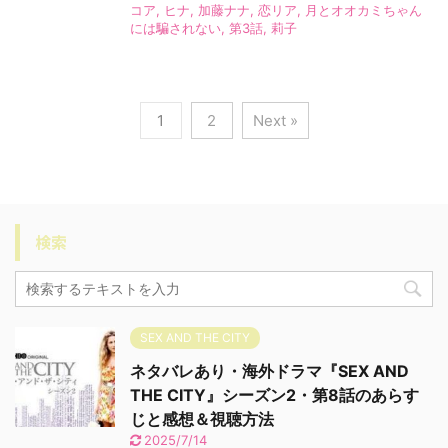
コア
,
ヒナ
,
加藤ナナ
,
恋リア
,
月とオオカミちゃん
には騙されない
,
第3話
,
莉子
1
2
Next »
検索
SEX AND THE CITY
ネタバレあり・海外ドラマ『SEX AND
THE CITY』シーズン2・第8話のあらす
じと感想＆視聴方法
2025/7/14