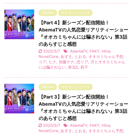
ABEMA
オオカミシリーズ
【Part 4】新シーズン配信開始！
AbemaTVの人気恋愛リアリティーショー
『オオカミちゃんには騙されない』第3話
のあらすじと感想
2020/5/7
AbemaTV
,
FAKY
,
Hina
,
NovelCore
,
あずさ
,
とおる
,
オオカミちゃん予想
,
コア
,
ヒナ
,
加藤ナナ
,
恋リア
,
月とオオカミちゃん
には騙されない
,
第3話
,
莉子
ABEMA
オオカミシリーズ
【Part 3】新シーズン配信開始！
AbemaTVの人気恋愛リアリティーショー
『オオカミちゃんには騙されない』第3話
のあらすじと感想
2020/5/7
AbemaTV
,
FAKY
,
Hina
,
NovelCore
,
あずさ
,
とおる
,
オオカミちゃん予想
,