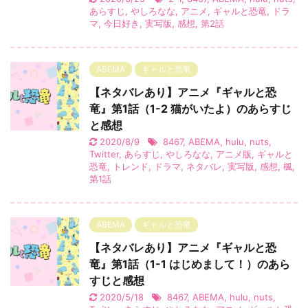
あらすじ
,
やしろなな
,
アニメ
,
ギャルと恐竜
,
ドラ
マ
,
今日好き
,
実写版
,
感想
,
第2話
ABEMA
ギャルと恐竜
【ネタバレあり】アニメ『ギャルと恐
竜』第1話（1-2 猫がいたよ）のあらすじ
と感想
2020/8/9
8467
,
ABEMA
,
hulu
,
nuts
,
Twitter
,
あらすじ
,
やしろなな
,
アニメ版
,
ギャルと
恐竜
,
トレンド
,
ドラマ
,
ネタバレ
,
実写版
,
感想
,
楓
,
第1話
ABEMA
ギャルと恐竜
【ネタバレあり】アニメ『ギャルと恐
竜』第1話（1-1 はじめまして！）のあら
すじと感想
2020/5/18
8467
,
ABEMA
,
hulu
,
nuts
,