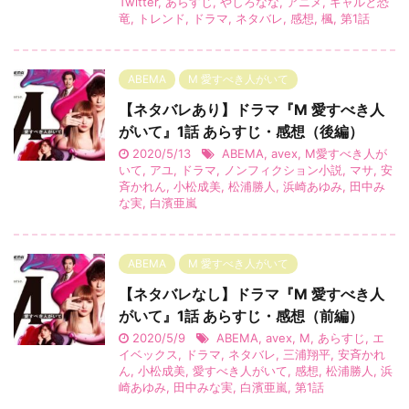
Twitter
,
あらすじ
,
やしろなな
,
アニメ
,
ギャルと恐
竜
,
トレンド
,
ドラマ
,
ネタバレ
,
感想
,
楓
,
第1話
ABEMA
M 愛すべき人がいて
【ネタバレあり】ドラマ『M 愛すべき人
がいて』1話 あらすじ・感想（後編）
2020/5/13
ABEMA
,
avex
,
M愛すべき人が
いて
,
アユ
,
ドラマ
,
ノンフィクション小説
,
マサ
,
安
斉かれん
,
小松成美
,
松浦勝人
,
浜崎あゆみ
,
田中み
な実
,
白濱亜嵐
ABEMA
M 愛すべき人がいて
【ネタバレなし】ドラマ『M 愛すべき人
がいて』1話 あらすじ・感想（前編）
2020/5/9
ABEMA
,
avex
,
M
,
あらすじ
,
エ
イベックス
,
ドラマ
,
ネタバレ
,
三浦翔平
,
安斉かれ
ん
,
小松成美
,
愛すべき人がいて
,
感想
,
松浦勝人
,
浜
崎あゆみ
,
田中みな実
,
白濱亜嵐
,
第1話