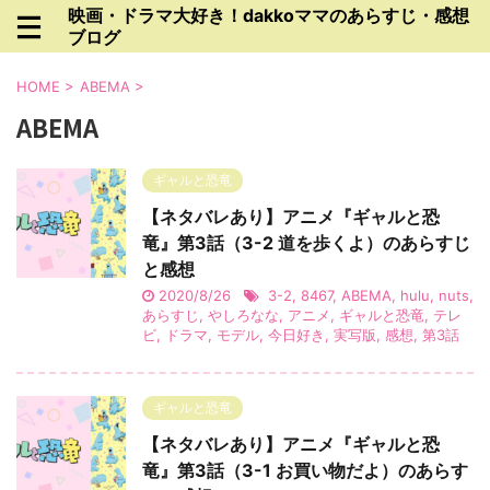
映画・ドラマ大好き！dakkoママのあらすじ・感想
ブログ
HOME
>
ABEMA
>
ABEMA
ギャルと恐竜
【ネタバレあり】アニメ『ギャルと恐
竜』第3話（3-2 道を歩くよ）のあらすじ
と感想
2020/8/26
3-2
,
8467
,
ABEMA
,
hulu
,
nuts
,
あらすじ
,
やしろなな
,
アニメ
,
ギャルと恐竜
,
テレ
ビ
,
ドラマ
,
モデル
,
今日好き
,
実写版
,
感想
,
第3話
ギャルと恐竜
【ネタバレあり】アニメ『ギャルと恐
竜』第3話（3-1 お買い物だよ）のあらす