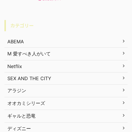
カテゴリー
ABEMA
M 愛すべき人がいて
Netflix
SEX AND THE CITY
アラジン
オオカミシリーズ
ギャルと恐竜
ディズニー