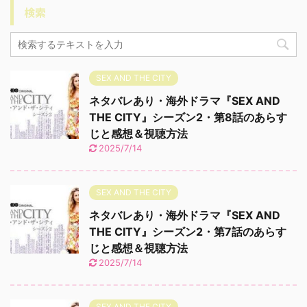
検索
SEX AND THE CITY
ネタバレあり・海外ドラマ『SEX AND
THE CITY』シーズン2・第8話のあらす
じと感想＆視聴方法
2025/7/14
SEX AND THE CITY
ネタバレあり・海外ドラマ『SEX AND
THE CITY』シーズン2・第7話のあらす
じと感想＆視聴方法
2025/7/14
SEX AND THE CITY