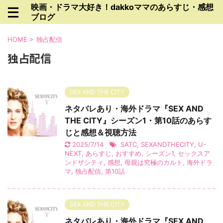
映画・ドラマ大好き！dakkoママのあらすじ・感想
ブログ
HOME
>
独占配信
独占配信
SEX AND THE CITY
ネタバレあり・海外ドラマ『SEX AND
THE CITY』シーズン1・第10話のあらす
じと感想＆視聴方法
2025/7/14
SATC
,
SEXANDTHECITY
,
U-
NEXT
,
あらすじ
,
おすすめ
,
シーズン1
,
セックスア
ンドザシティ
,
感想
,
母親は究極のカルト
,
海外ドラ
マ
,
独占配信
,
第10話
SEX AND THE CITY
ネタバレあり・海外ドラマ『SEX AND