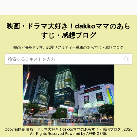
映画・ドラマ大好き！dakkoママのあら
すじ・感想ブログ
映画・海外ドラマ、恋愛リアリティー番組のあらすじ・感想ブログ
Copyright© 映画・ドラマ大好き！dakkoママのあらすじ・感想ブログ , 2026
All Rights Reserved Powered by
AFFINGER5
.