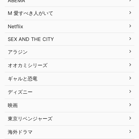
ABEMA
M 愛すべき人がいて
Netflix
SEX AND THE CITY
アラジン
オオカミシリーズ
ギャルと恐竜
ディズニー
映画
東京リベンジャーズ
海外ドラマ