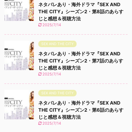
ネタバレあり・海外ドラマ『SEX AND
THE CITY』シーズン2・第8話のあらす
じと感想＆視聴方法
2025/7/14
SEX AND THE CITY
ネタバレあり・海外ドラマ『SEX AND
THE CITY』シーズン2・第7話のあらす
じと感想＆視聴方法
2025/7/14
SEX AND THE CITY
ネタバレあり・海外ドラマ『SEX AND
THE CITY』シーズン2・第6話のあらす
じと感想＆視聴方法
2025/7/14