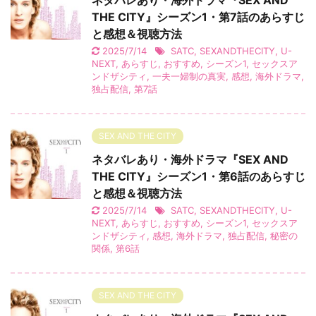
ネタバレあり・海外ドラマ『SEX AND
THE CITY』シーズン1・第7話のあらすじ
と感想＆視聴方法
2025/7/14
SATC
,
SEXANDTHECITY
,
U-
NEXT
,
あらすじ
,
おすすめ
,
シーズン1
,
セックスア
ンドザシティ
,
一夫一婦制の真実
,
感想
,
海外ドラマ
,
独占配信
,
第7話
SEX AND THE CITY
ネタバレあり・海外ドラマ『SEX AND
THE CITY』シーズン1・第6話のあらすじ
と感想＆視聴方法
2025/7/14
SATC
,
SEXANDTHECITY
,
U-
NEXT
,
あらすじ
,
おすすめ
,
シーズン1
,
セックスア
ンドザシティ
,
感想
,
海外ドラマ
,
独占配信
,
秘密の
関係
,
第6話
SEX AND THE CITY