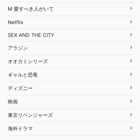
M 愛すべき人がいて
Netflix
SEX AND THE CITY
アラジン
オオカミシリーズ
ギャルと恐竜
ディズニー
映画
東京リベンジャーズ
海外ドラマ