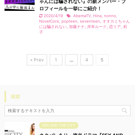
ゃんには騙されない』の新メンバー・プ
ロフィールを一挙にご紹介！
2020/4/19
AbemaTV
,
Hina
,
nonno
,
NovelCore
,
popteen
,
seventeen
,
オオカミちゃん
には騙されない
,
加藤ナナ
,
岸本ルーク
,
恋リア
,
莉
子
« Prev
1
…
4
5
検索
SEX AND THE CITY