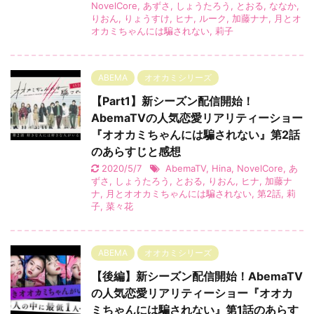
NovelCore
,
あずさ
,
しょうたろう
,
とおる
,
ななか
,
りおん
,
りょうすけ
,
ヒナ
,
ルーク
,
加藤ナナ
,
月とオ
オカミちゃんには騙されない
,
莉子
ABEMA
オオカミシリーズ
【Part1】新シーズン配信開始！
AbemaTVの人気恋愛リアリティーショー
『オオカミちゃんには騙されない』第2話
のあらすじと感想
2020/5/7
AbemaTV
,
Hina
,
NovelCore
,
あ
ずさ
,
しょうたろう
,
とおる
,
りおん
,
ヒナ
,
加藤ナ
ナ
,
月とオオカミちゃんには騙されない
,
第2話
,
莉
子
,
菜々花
ABEMA
オオカミシリーズ
【後編】新シーズン配信開始！AbemaTV
の人気恋愛リアリティーショー『オオカ
ミちゃんには騙されない』第1話のあらす