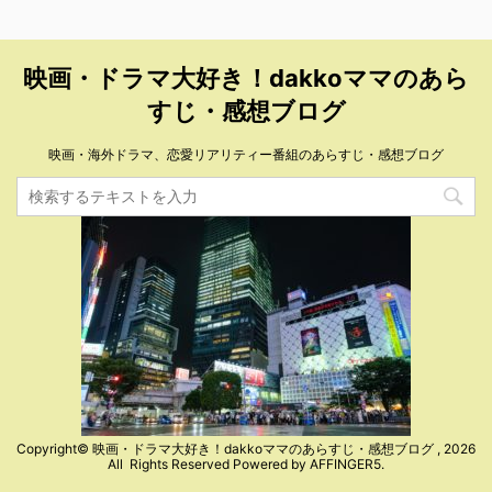
映画・ドラマ大好き！dakkoママのあら
すじ・感想ブログ
映画・海外ドラマ、恋愛リアリティー番組のあらすじ・感想ブログ
Copyright© 映画・ドラマ大好き！dakkoママのあらすじ・感想ブログ , 2026
All Rights Reserved Powered by
AFFINGER5
.